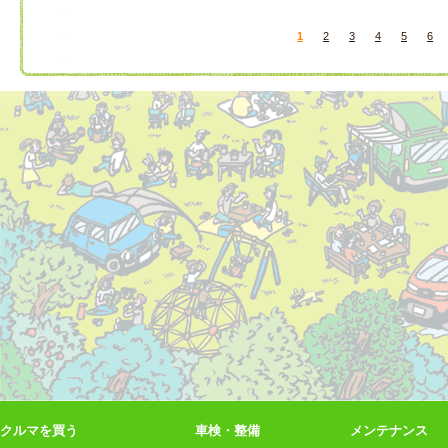
1
2
3
4
5
6
クルマを買う
車検・整備
メンテナンス