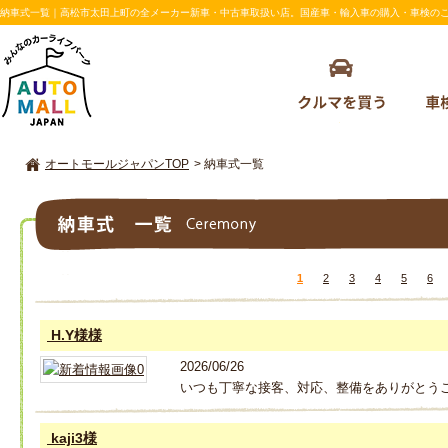
納車式一覧｜高松市太田上町の全メーカー新車・中古車取扱い店。国産車・輸入車の購入・車検のことならA
オートモールジャパンTOP
>
納車式一覧
納車式一覧
1
2
3
4
5
6
H.Y様様
2026/06/26
いつも丁寧な接客、対応、整備をありがとうご
kaji3様