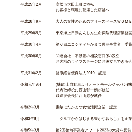
平成25年2月
高松市太田上町に移転
お客様と環境に配慮した店舗へ
平成28年9月
大人の女性のためのフリースペースＷＯＭ
平成29年9月
東京海上日動あんしん生命保険代理店業務
平成30年4月
第６回エコシティたかまつ優良事業者 受
平成30年6月
関連会社 不動産の相談窓口(株)設立
お客様のライフステージにお役立ちできる
平成31年2月
健康経営優良法人2019 認定
令和元年9月
(株)西山自動車よりオートモールジャパン(株
代表取締役に西山彰一朗が就任
取締役会長に西山巖が就任
令和2年3月
素敵にたかまつ女性活躍企業 認定
令和3年9月
「クルマからはじまる豊かな暮らし」を企
令和5年3月
第2回整備事業者アワード2023の大賞を受賞