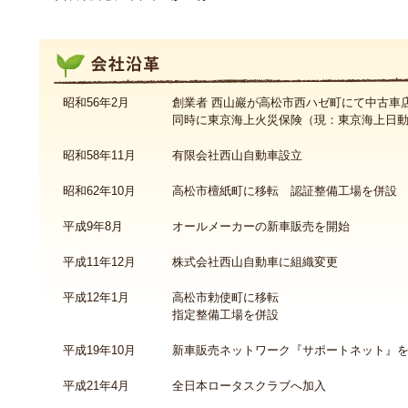
会社沿革
昭和56年2月
創業者 西山巖が高松市西ハゼ町にて中古車
同時に東京海上火災保険（現：東京海上日
昭和58年11月
有限会社西山自動車設立
昭和62年10月
高松市檀紙町に移転 認証整備工場を併設
平成9年8月
オールメーカーの新車販売を開始
平成11年12月
株式会社西山自動車に組織変更
平成12年1月
高松市勅使町に移転
指定整備工場を併設
平成19年10月
新車販売ネットワーク『サポートネット』
平成21年4月
全日本ロータスクラブへ加入