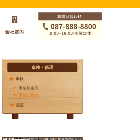
安心サポート
車検
車検料金表
車検の流れ
整備