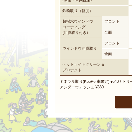
(除菌・車内抗菌)
鉄粉取り（軽度）
超撥水ウインドウ
フロント
コーティング
全面
(油膜取り付き)
フロント
ウインドウ油膜取り
全面
ヘッドライトクリーン＆
プロテクト
ミネラル取り(KeePer車限定) ¥540 / トリ
アンダーウォッシュ ¥880