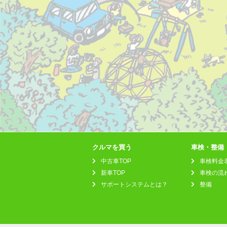
クルマを買う
車検・整備
中古車TOP
車検料金
新車TOP
車検の流
サポートシステムとは？
整備