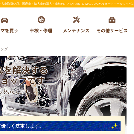
車取扱い店。国産車・輸入車の購入・車検のことならAUTO MALL JAPAN オートモールジャパ
ニング
何でもご相談ください。
ます。
て優しく洗車します。