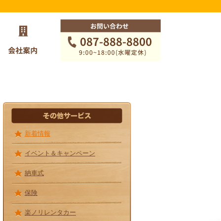
車を買う
新着情報
イベント＆キャンペーン
納車式
保険
楽ノリレンタカー