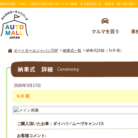
納車式詳細（ N.R）｜高松市太田上町の全メーカー新車・中古車取扱い店。国産車・輸入車の購入・車検の
オートモールジャパンTOP
>
納車式一覧
>
納車式詳細（ N.R 様）
納車式詳細
2026年3月17日
N.R 様
ご購入頂いたお車：ダイハツ ⁄ ムーヴキャンバス
お客様コメント: