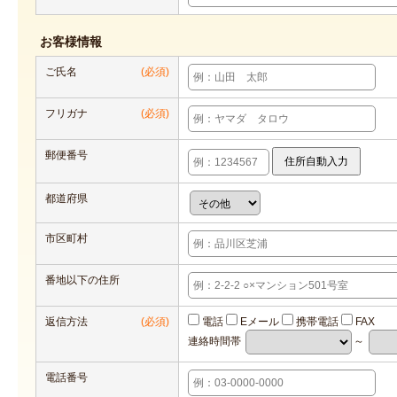
お客様情報
ご氏名
(必須)
フリガナ
(必須)
郵便番号
都道府県
市区町村
番地以下の住所
返信方法
(必須)
電話
Eメール
携帯電話
FAX
連絡時間帯
～
電話番号