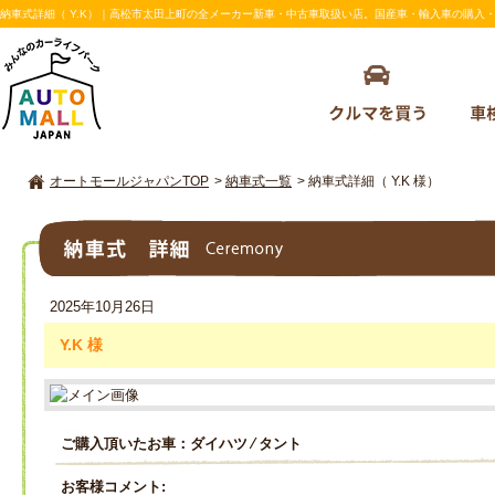
納車式詳細（ Y.K）｜高松市太田上町の全メーカー新車・中古車取扱い店。国産車・輸入車の購入・車検の
オートモールジャパンTOP
>
納車式一覧
>
納車式詳細（ Y.K 様）
納車式詳細
2025年10月26日
Y.K 様
ご購入頂いたお車：ダイハツ ⁄ タント
お客様コメント: