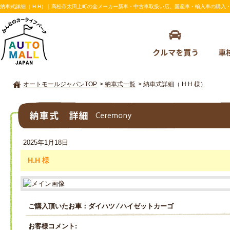
納車式詳細（ H.H）｜高松市太田上町の全メーカー新車・中古車取扱い店。国産車・輸入車の購入・車検の
オートモールジャパンTOP
>
納車式一覧
>
納車式詳細（ H.H 様）
納車式詳細
2025年1月18日
H.H 様
ご購入頂いたお車：ダイハツ ⁄ ハイゼットカーゴ
お客様コメント: