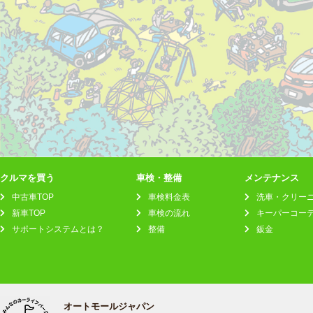
クルマを買う
車検・整備
メンテナンス
中古車TOP
車検料金表
洗車・クリー
新車TOP
車検の流れ
キーパーコー
サポートシステムとは？
整備
鈑金
オートモールジャパン