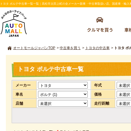
トヨタ ポルテ中古車一覧一覧｜高松市太田上町の全メーカー新車・中古車取扱い店。国産車・輸入車の購
オートモールジャパンTOP
>
中古車を買う
>
トヨタの中古車
>
トヨタ ポ
トヨタ ポルテ中古車一覧
メーカー
年式
車名
価格
店舗
走行距離