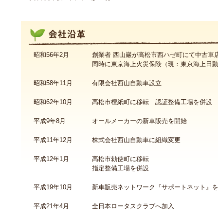
会社沿革
昭和56年2月
創業者 西山巖が高松市西ハゼ町にて中古車
同時に東京海上火災保険（現：東京海上日
昭和58年11月
有限会社西山自動車設立
昭和62年10月
高松市檀紙町に移転 認証整備工場を併設
平成9年8月
オールメーカーの新車販売を開始
平成11年12月
株式会社西山自動車に組織変更
平成12年1月
高松市勅使町に移転
指定整備工場を併設
平成19年10月
新車販売ネットワーク『サポートネット』
平成21年4月
全日本ロータスクラブへ加入