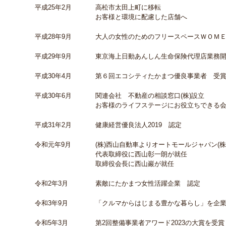
平成25年2月
高松市太田上町に移転
お客様と環境に配慮した店舗へ
平成28年9月
大人の女性のためのフリースペースＷＯＭ
平成29年9月
東京海上日動あんしん生命保険代理店業務
平成30年4月
第６回エコシティたかまつ優良事業者 受
平成30年6月
関連会社 不動産の相談窓口(株)設立
お客様のライフステージにお役立ちできる
平成31年2月
健康経営優良法人2019 認定
令和元年9月
(株)西山自動車よりオートモールジャパン(株
代表取締役に西山彰一朗が就任
取締役会長に西山巖が就任
令和2年3月
素敵にたかまつ女性活躍企業 認定
令和3年9月
「クルマからはじまる豊かな暮らし」を企
令和5年3月
第2回整備事業者アワード2023の大賞を受賞