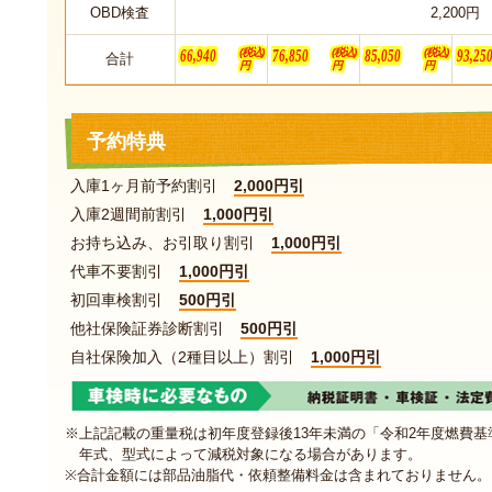
OBD検査
2,200円
66,940
76,850
85,050
93,25
(税込)
(税込)
(税込)
合計
円
円
円
予約特典
入庫1ヶ月前予約割引
2,000円引
入庫2週間前割引
1,000円引
お持ち込み、お引取り割引
1,000円引
代車不要割引
1,000円引
初回車検割引
500円引
他社保険証券診断割引
500円引
自社保険加入（2種目以上）割引
1,000円引
※上記記載の重量税は初年度登録後13年未満の「令和2年度燃費
年式、型式によって減税対象になる場合があります。
※合計金額には部品油脂代・依頼整備料金は含まれておりません。