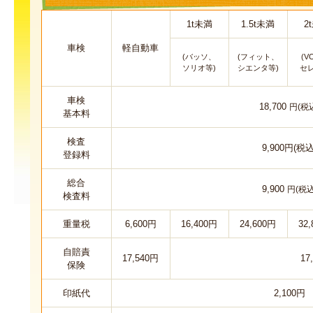
1t未満
1.5t未満
2
車検
軽自動車
(バッソ、
(フィット、
(V
ソリオ等)
シエンタ等)
セ
車検
18,700
円(税
基本料
検査
9,900円(税込
登録料
総合
9,900
円(税込
検査料
重量税
6,600円
16,400円
24,600円
32
自賠責
17,540円
17
保険
印紙代
2,100円