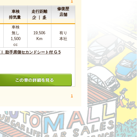
1
修復歴
車検
走行距離
店舗
排気量
少
｜
多
車検
無し
19,506
有り
1,500
Km
本社
cc
Ⅰ 助手席側セカンドシート付 G 5
1