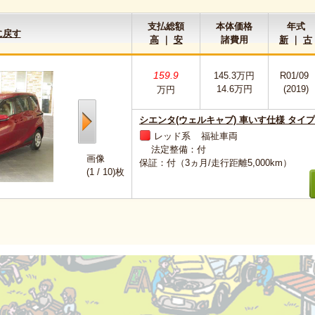
支払総額
本体価格
年式
に戻す
高
｜
安
諸費用
新
｜
古
159.9
145.3万円
R01/09
14.6万円
(2019)
万円
シエンタ(ウェルキャブ) 車いす仕様 タイプ
レッド系
福祉車両
法定整備：付
画像
保証：付（3ヵ月/走行距離5,000km）
(
1
/
10
)枚