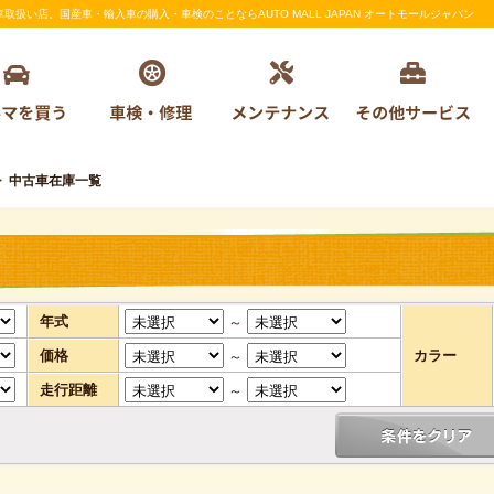
い店。国産車・輸入車の購入・車検のことならAUTO MALL JAPAN オートモールジャパン
>
中古車在庫一覧
年式
～
価格
カラー
～
走行距離
～
条件をクリア