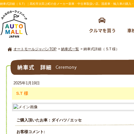
納車式詳細（ S.T）｜高松市太田上町の全メーカー新車・中古車取扱い店。国産車・輸入車の購入・車検の
オートモールジャパンTOP
>
納車式一覧
>
納車式詳細（ S.T 様）
納車式詳細
2025年1月19日
S.T 様
ご購入頂いたお車：ダイハツ ⁄ エッセ
お客様コメント: