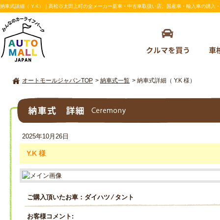
納車式詳細（ Y.K）｜高松市太田上町の全メーカー新車・中古車取扱い店。国産車・輸入車の購入・車検の
オートモールジャパンTOP
>
納車式一覧
>
納車式詳細（ Y.K 様）
納車式詳細
2025年10月26日
Y.K 様
ご購入頂いたお車：ダイハツ ⁄ タント
お客様コメント: